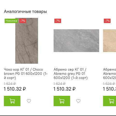
Аналогичные товары
Новинка
-7%
-7%
-7%
Чоко кор КГ 01 / Choco
Абремо сер КГ 01 /
Абремо
brown PG 01 600х1200 (1-
Abremo grey PG 01
Abremo
й сорт)
600х1200 (1-й сорт)
600х120
1 624 ₽
1 624 ₽
1 624 ₽
1 510.32 ₽
1 510.32 ₽
1 510