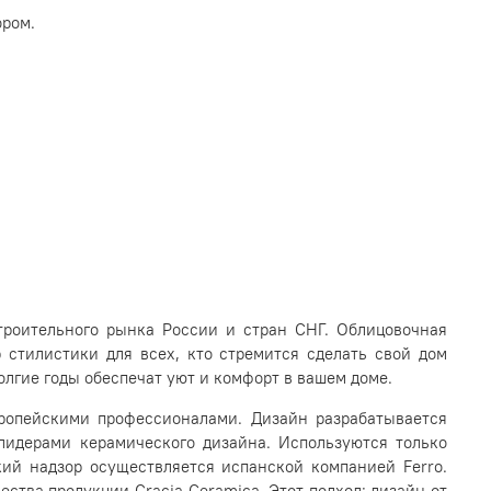
ором.
роительного рынка России и стран СНГ. Облицовочная
 стилистики для всех, кто стремится сделать свой дом
лгие годы обеспечат уют и комфорт в вашем доме.
вропейскими профессионалами. Дизайн разрабатывается
 лидерами керамического дизайна. Используются только
ий надзор осуществляется испанской компанией Ferro.
ства продукции Gracia Ceramica. Этот подход: дизайн от