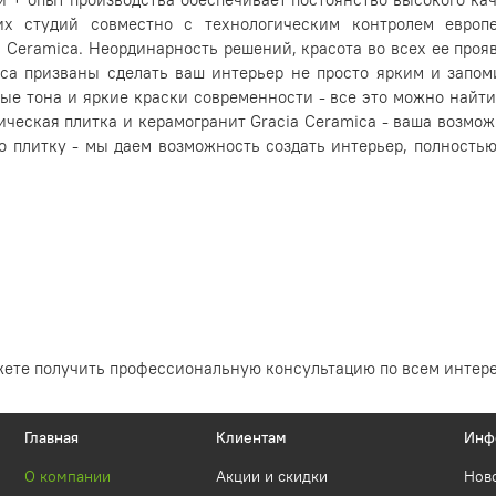
их студий совместно с технологическим контролем европе
a Ceramica. Неординарность решений, красота во всех ее про
mica призваны сделать ваш интерьер не просто ярким и зап
ные тона и яркие краски современности - все это можно най
ческая плитка и керамогранит Gracia Ceramica - ваша возможн
 плитку - мы даем возможность создать интерьер, полност
жете получить профессиональную консультацию по всем интер
Главная
Клиентам
Инф
О компании
Акции и скидки
Нов