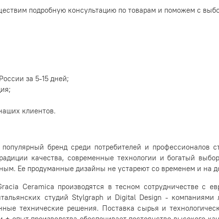
уществим подробную консультацию по товарам и поможем с выб
оссии за 5-15 дней;
ия;
наших клиентов.
популярный бренд среди потребителей и профессионалов ст
традиции качества, современные технологии и богатый выбор
ым. Ее продуманные дизайны не устареют со временем и на до
racia Ceramica производятся в тесном сотрудничестве с е
тальянских студий Stylgraph и Digital Design - компаниями
нные технические решения. Поставка сырья и технологическ
и + опыт производства обеспечивает постоянство высокого каче