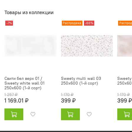
Товары из коллекции
-7%
Распродажа
-66%
Распро
Свити бел верх 01 /
Sweety multi wall 03
Sweety 
Sweety white wall 01
250х600 (1-й сорт)
250х600
250х600 (1-й сорт)
1 257 ₽
1 170 ₽
1 170 ₽
1 169.01 ₽
399 ₽
399 ₽