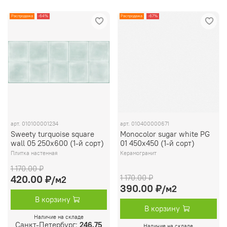
Распродажа
-64%
Распродажа
-67%
арт.
010100001234
арт.
010400000671
Sweety turquoise square
Monocolor sugar white PG
wall 05 250х600 (1-й сорт)
01 450х450 (1-й сорт)
Плитка настенная
Керамогранит
1 170.00 ₽
1 170.00 ₽
420.00 ₽
/м2
390.00 ₽
/м2
В корзину
В корзину
Наличие на складе
Санкт-Петербург:
246.75
Наличие на складе