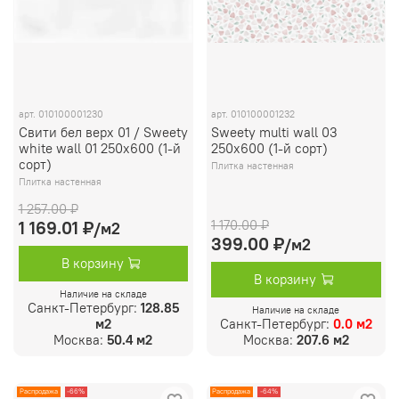
арт.
010100001230
арт.
010100001232
Свити бел верх 01 / Sweety
Sweety multi wall 03
white wall 01 250х600 (1-й
250х600 (1-й сорт)
сорт)
Плитка настенная
Плитка настенная
1 257.00 ₽
1 170.00 ₽
1 169.01 ₽
/м2
399.00 ₽
/м2
В корзину
В корзину
Наличие на складе
Санкт-Петербург:
128.85
Наличие на складе
м2
Санкт-Петербург:
0.0 м2
Москва:
50.4 м2
Москва:
207.6 м2
Распродажа
-66%
Распродажа
-64%