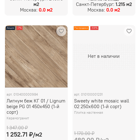
м2
Санкт-Петербург:
1.215 м2
Москва:
0.0 м2
Москва:
0.0 м2
Акция
-7%
Распродажа
-59%
Нет в наличии
арт.
010400000984
арт.
010100001231
Лигнум беж КГ 01 / Lignum
Sweety white mosaic wall
beige PG 01 450х450 (1-й
02 250х600 (1-й сорт)
сорт)
Плитка настенная
Керамогранит
1 347.00 ₽
1 170.00 ₽
1 252.71 ₽
/м2