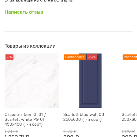
Отзывов еще никто не оставлял
Написать отзыв
Товары из коллекции
-7%
Распродажа
-67%
Распро
Скарлетт бел КГ 01 /
Scarlett blue wall 03
Scarlet
Scarlett white PG 01
250х600 (1-й сорт)
250х600
450х450 (1-й сорт)
1 347 ₽
1 170 ₽
1 170 ₽