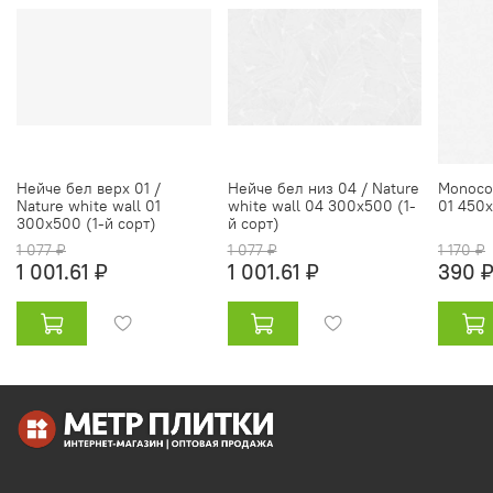
Нейче бел верх 01 /
Нейче бел низ 04 / Nature
Monocol
Nature white wall 01
white wall 04 300х500 (1-
01 450х
300х500 (1-й сорт)
й сорт)
1 077 ₽
1 077 ₽
1 170 ₽
1 001.61 ₽
1 001.61 ₽
390 