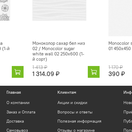
ua
Моноколор сахар бел низ
Monocolor 
 (1-й
02 / Monocolor sugar
01 450х450 
white wall 02 250х600 (1-
й сорт)
1 413 ₽
1 170 ₽
1 314.09 ₽
390 ₽
Главная
Клиентам
Инф
О компании
Акции и скидки
Нов
Заказ и Оплата
Вопросы и ответы
Приё
Доставка
Полезная информация
Пуб
Самовывоз
Отзывы о магазине
Пол