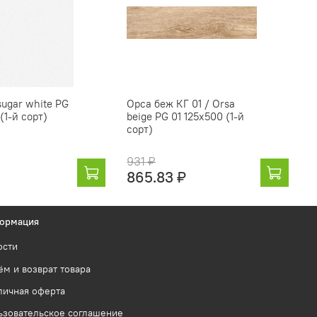
sugar white PG
Орса беж КГ 01 / Orsa
(1-й сорт)
beige PG 01 125х500 (1-й
сорт)
931 ₽
865.83 ₽
ормация
ости
м и возврат товара
личная оферта
ьзовательское соглашение