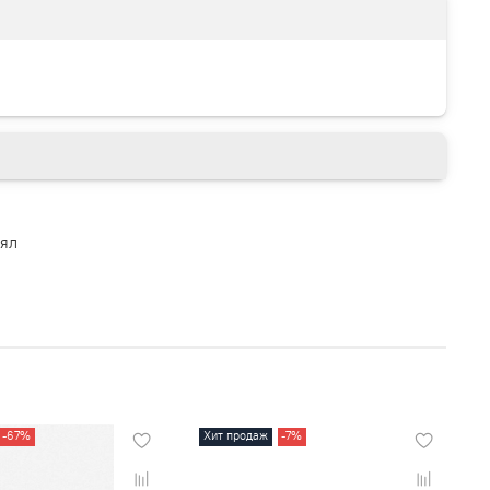
лял
-67%
Хит продаж
-7%