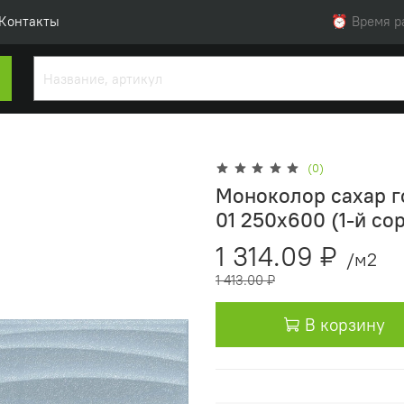
Контакты
⏰ Время раб
(0)
Моноколор сахар го
01 250х600 (1-й сор
1 314.09 ₽
/м2
1 413.00 ₽
В корзину