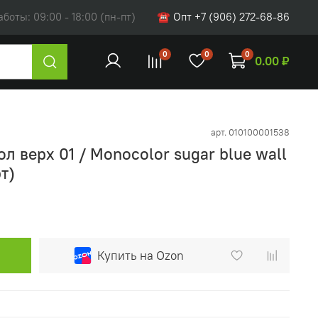
оты: 09:00 - 18:00 (пн-пт)
☎ Опт +7 (906) 272-68-86
0
0
0
0.00 ₽
арт.
010100001538
л верх 01 / Monocolor sugar blue wall
т)
Купить на Ozon