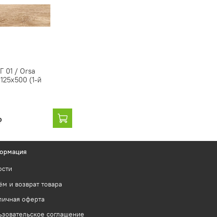
Г 01 / Orsa
 125х500 (1-й
₽
ормация
ости
м и возврат товара
личная оферта
ьзовательское соглашение