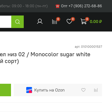
оты: 09:00 - 18:00 (пн-пт)
☎ Опт +7 (906) 272-68-86
0
0
0
0.00 ₽
арт.
010100001537
л низ 02 / Monocolor sugar white
й сорт)
Купить на Ozon