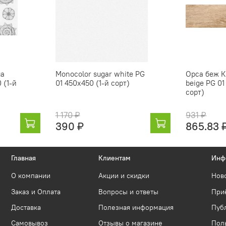
ua
Monocolor sugar white PG
Орса беж К
 (1-й
01 450х450 (1-й сорт)
beige PG 01
сорт)
1 170 ₽
931 ₽
390 ₽
865.83 
Главная
Клиентам
Инф
О компании
Акции и скидки
Нов
Заказ и Оплата
Вопросы и ответы
Приё
Доставка
Полезная информация
Пуб
Самовывоз
Отзывы о магазине
Пол