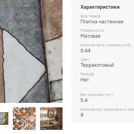
Характеристики
Вид товара
Плитка настенная
Поверхность
Матовая
Количество в упаковке (м2)
0.44
Цвет
Терракотовый
Рельеф
Нет
Вес упаковки (кг)
5.4
Количество графических из
9