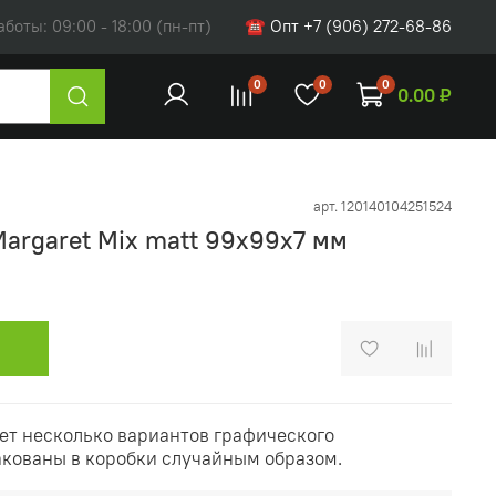
оты: 09:00 - 18:00 (пн-пт)
☎ Опт +7 (906) 272-68-86
0
0
0
0.00 ₽
арт.
120140104251524
Margaret Mix matt 99x99х7 мм
ет несколько вариантов графического
акованы в коробки случайным образом.