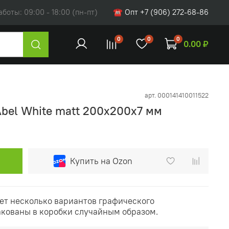
оты: 09:00 - 18:00 (пн-пт)
☎ Опт +7 (906) 272-68-86
0
0
0
0.00 ₽
арт.
000141410011522
Abel White matt 200x200х7 мм
Купить на Ozon
ет несколько вариантов графического
акованы в коробки случайным образом.