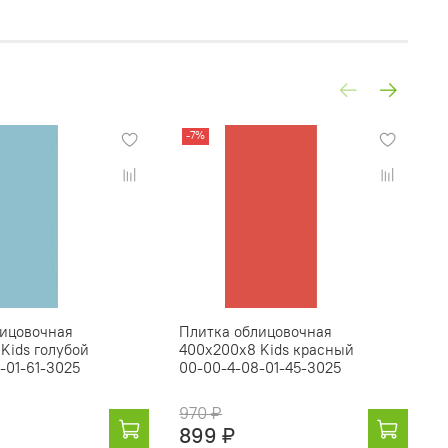
-7%
лицовочная
Плитка облицовочная
П
Kids голубой
400х200х8 Kids красный
4
-01-61-3025
00-00-4-08-01-45-3025
о
0
970 ₽
9
899 ₽