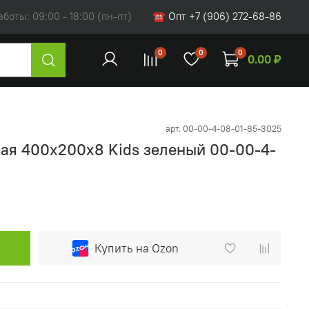
оты: 09:00 - 18:00 (пн-пт)
☎ Опт +7 (906) 272-68-86
0
0
0
0.00 ₽
арт.
00-00-4-08-01-85-3025
ая 400х200х8 Kids зеленый 00-00-4-
Купить на Ozon