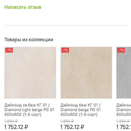
Написать отзыв
Товары из коллекции
-7%
-7%
-7%
Даймонд св беж КГ 01 /
Даймонд беж КГ 01 /
Даймонд
Diamond light beige PG 01
Diamond beige PG 01
Diamond
600х600 (1-й сорт)
600х600 (1-й сорт)
600х600
1 884 ₽
1 884 ₽
1 884 ₽
1 752.12 ₽
1 752.12 ₽
1 752.