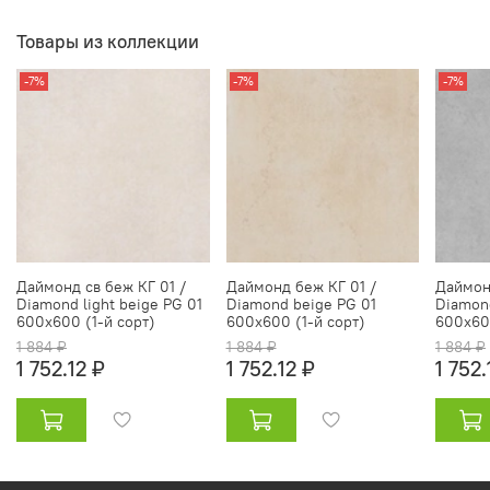
Товары из коллекции
-7%
-7%
-7%
Даймонд св беж КГ 01 /
Даймонд беж КГ 01 /
Даймонд
Diamond light beige PG 01
Diamond beige PG 01
Diamond
600х600 (1-й сорт)
600х600 (1-й сорт)
600х600
1 884 ₽
1 884 ₽
1 884 ₽
1 752.12 ₽
1 752.12 ₽
1 752.