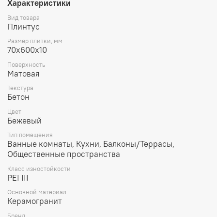
Характеристики
Вид товара
Плинтус
Размер плитки, мм
70х600х10
Поверхность
Матовая
Текстура
Бетон
Цвет
Бежевый
Тип помещения
Ванные комнаты, Кухни, Балконы/Террасы,
Общественные пространства
Класс изностойкости
PEI III
Основной материал
Керамогранит
Бренд