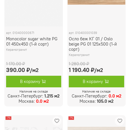
арт.
010400000671
арт.
010400001039
Monocolor sugar white PG
Осло беж КГ 01 / Oslo
01 450х450 (1-й сорт)
beige PG 01 125х500 (1-й
сорт)
Керамогранит
Керамогранит
1 170.00 ₽
1 280.00 ₽
390.00 ₽
1 190.40 ₽
/м2
/м2
В корзину
В корзину
Наличие на складе
Наличие на складе
Санкт-Петербург:
1.215 м2
Санкт-Петербург:
0.0 м2
Москва:
0.0 м2
Москва:
105.0 м2
-7%
-7%