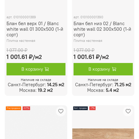
арт.
010100001389
арт.
010100001390
Блан бел верх 01 / Blanc
Блан бел низ 02 / Blanc
white wall 01 300х500 (1-й
white wall 02 300х500 (1-й
сорт)
сорт)
Плитка настенная
Плитка настенная
1 077.00 ₽
1 077.00 ₽
1 001.61 ₽
1 001.61 ₽
/м2
/м2
В корзину
В корзину
Наличие на складе
Наличие на складе
Санкт-Петербург:
14.25 м2
Санкт-Петербург:
71.25 м2
Москва:
19.2 м2
Москва:
5.4 м2
Распродажа
-67%
Хит продаж
-7%