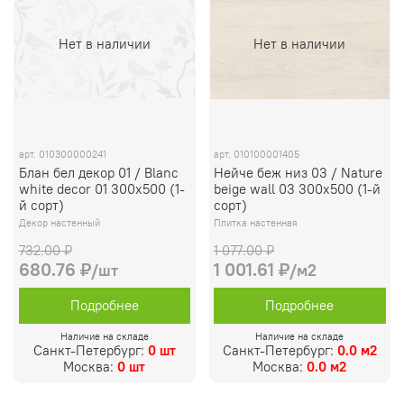
Нет в наличии
Нет в наличии
арт.
010300000241
арт.
010100001405
Блан бел декор 01 / Blanc
Нейче беж низ 03 / Nature
white decor 01 300х500 (1-
beige wall 03 300х500 (1-й
й сорт)
сорт)
Декор настенный
Плитка настенная
732.00 ₽
1 077.00 ₽
680.76 ₽
1 001.61 ₽
/шт
/м2
Подробнее
Подробнее
Наличие на складе
Наличие на складе
Санкт-Петербург:
0 шт
Санкт-Петербург:
0.0 м2
Москва:
0 шт
Москва:
0.0 м2