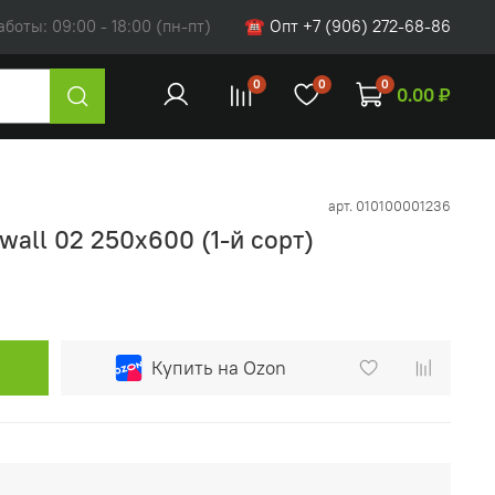
оты: 09:00 - 18:00 (пн-пт)
☎ Опт +7 (906) 272-68-86
0
0
0
0.00 ₽
арт.
010100001236
wall 02 250х600 (1-й сорт)
Купить на Ozon