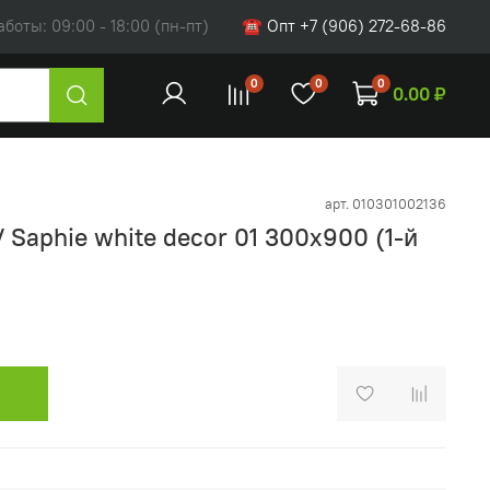
оты: 09:00 - 18:00 (пн-пт)
☎ Опт +7 (906) 272-68-86
0
0
0
0.00 ₽
арт.
010301002136
 Saphie white decor 01 300х900 (1-й