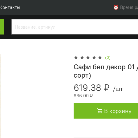
Контакты
⏰ Время раб
(0)
Сафи бел декор 01 /
сорт)
619.38 ₽
/шт
666.00 ₽
В корзину