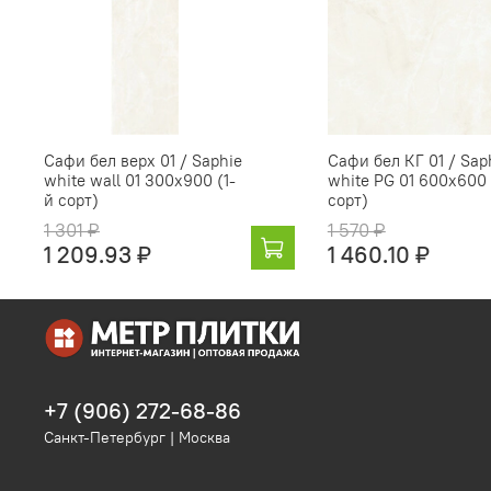
Сафи бел верх 01 / Saphie
Сафи бел КГ 01 / Sap
white wall 01 300х900 (1-
white PG 01 600х600 
й сорт)
сорт)
1 301 ₽
1 570 ₽
1 209.93 ₽
1 460.10 ₽
+7 (906) 272-68-86
Санкт-Петербург | Москва