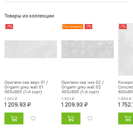
Товары из коллекции
-7%
Распродажа
-7%
-7%
Оригами сер верх 01 /
Оригами сер низ 02 /
Конкрит
Origami grey wall 01
Origami grey wall 02
Concret
300х900 (1-й сорт)
300х900 (1-й сорт)
600х600
1 301 ₽
1 301 ₽
1 884 ₽
1 209.93 ₽
1 209.93 ₽
1 752.