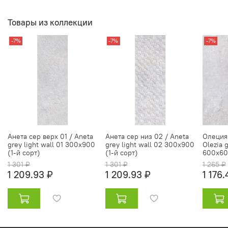
Товары из коллекции
-7%
-7%
-7%
Анета сер верх 01 / Aneta
Анета сер низ 02 / Aneta
Олеция 
grey light wall 01 300х900
grey light wall 02 300х900
Olezia 
(1-й сорт)
(1-й сорт)
600х600
1 301 ₽
1 301 ₽
1 265 ₽
1 209.93 ₽
1 209.93 ₽
1 176.