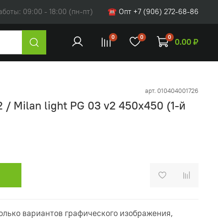
оты: 09:00 - 18:00 (пн-пт)
☎ Опт +7 (906) 272-68-86
0
0
0
0.00 ₽
арт.
010404001726
/ Milan light PG 03 v2 450х450 (1-й
олько вариантов графического изображения,