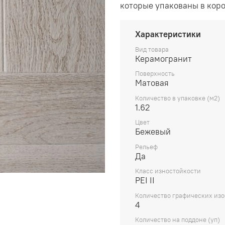
которые упакованы в кор
Характеристики
Вид товара
Керамогранит
Поверхность
Матовая
Количество в упаковке (м2)
1.62
Цвет
Бежевый
Рельеф
Да
Класс изностойкости
PEI II
Количество графических из
4
Количество на поддоне (уп)