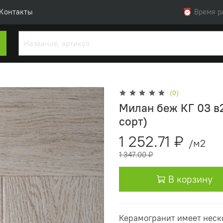
Контакты
⏰ Время раб
(0)
Милан беж КГ 03 в2 
сорт)
1 252.71 ₽
/м2
1 347.00 ₽
В корзину
Керамогранит имеет неск