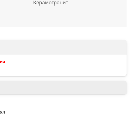
Керамогранит
чии
лял