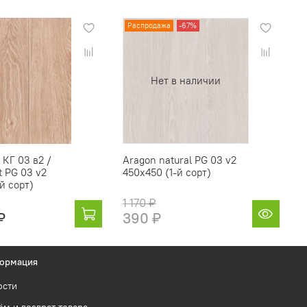
Распродажа
-67%
Нет в наличии
 КГ 03 в2 /
Aragon natural PG 03 v2
t PG 03 v2
450х450 (1-й сорт)
й сорт)
1 170 ₽
₽
390 ₽
ормация
ости