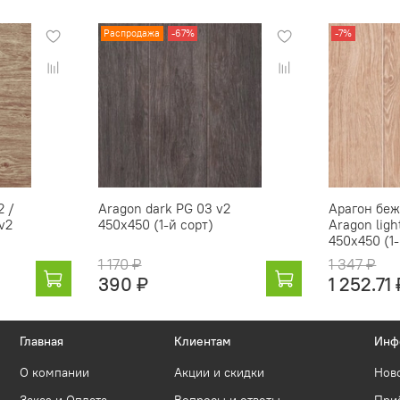
Распродажа
-67%
-7%
2 /
Aragon dark PG 03 v2
Арагон беж
v2
450х450 (1-й сорт)
Aragon ligh
450х450 (1-
1 170 ₽
1 347 ₽
390 ₽
1 252.71 
Главная
Клиентам
Инф
О компании
Акции и скидки
Нов