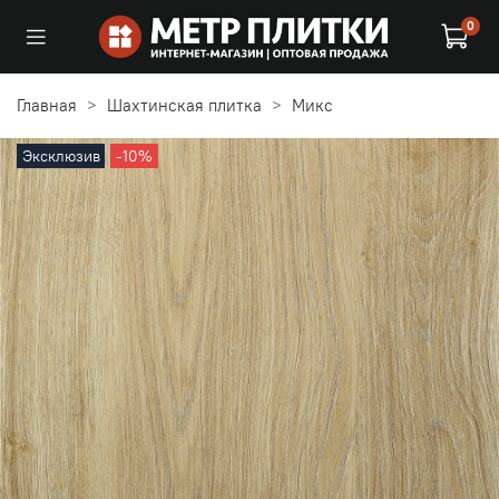
0
Главная
Шахтинская плитка
Микс
Эксклюзив
-10%