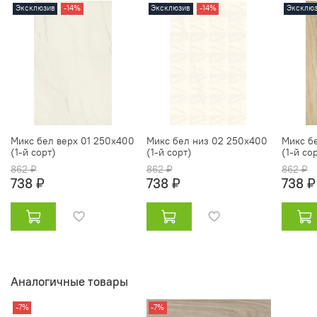
Эксклюзив
-14%
Эксклюзив
-14%
Эксклю
Микс бел верх 01 250х400
Микс бел низ 02 250х400
Микс б
(1-й сорт)
(1-й сорт)
(1-й со
862 ₽
862 ₽
862 ₽
738 ₽
738 ₽
738 ₽
Аналогичные товары
-7%
-7%