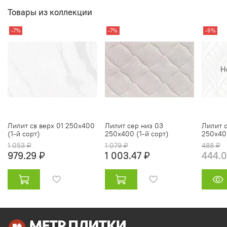
Товары из коллекции
-7%
-7%
-9%
Н
Лилит св верх 01 250х400
Лилит сер низ 03
Лилит с
(1-й сорт)
250х400 (1-й сорт)
250х400
1 053 ₽
1 079 ₽
488 ₽
979.29 ₽
1 003.47 ₽
444.0