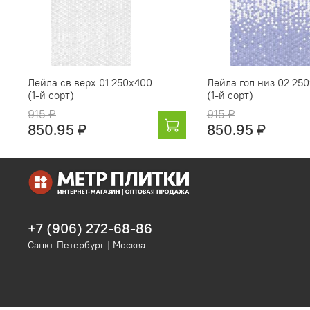
Лейла св верх 01 250х400
Лейла гол низ 02 25
(1-й сорт)
(1-й сорт)
915 ₽
915 ₽
850.95 ₽
850.95 ₽
+7 (906) 272-68-86
Санкт-Петербург | Москва