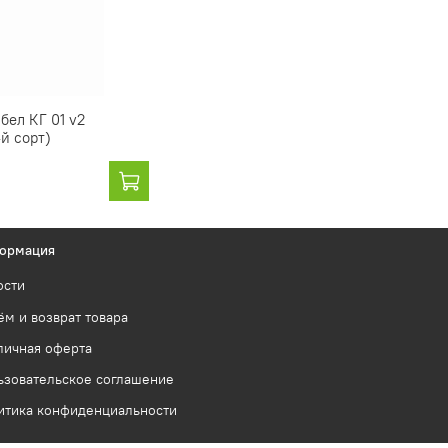
бел КГ 01 v2
-й сорт)
ормация
ости
м и возврат товара
личная оферта
ьзовательское соглашение
итика конфиденциальности