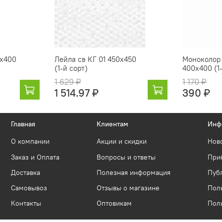
0х400
Лейла св КГ 01 450х450
Моноколор 
(1-й сорт)
400х400 (1
1 629 ₽
1 170 ₽
1 514.97 ₽
390 ₽
Главная
Клиентам
Инф
О компании
Акции и скидки
Нов
Заказ и Оплата
Вопросы и ответы
Приё
Доставка
Полезная информация
Пуб
Самовывоз
Отзывы о магазине
Пол
Контакты
Оптовикам
Пол