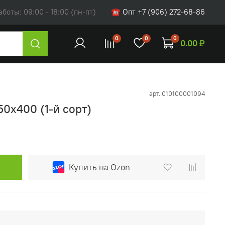
оты: 09:00 - 18:00 (пн-пт)
☎ Опт +7 (906) 272-68-86
0
0
0
0.00 ₽
арт.
010100001094
50х400 (1-й сорт)
Купить на Ozon