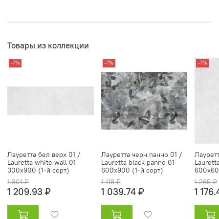
Товары из коллекции
-7%
-7%
-7%
Лауретта бел верх 01 /
Лауретта черн панно 01 /
Лауретт
Lauretta white wall 01
Lauretta black panno 01
Laurett
300х900 (1-й сорт)
600х900 (1-й сорт)
600х600
1 301 ₽
1 118 ₽
1 265 ₽
1 209.93 ₽
1 039.74 ₽
1 176.