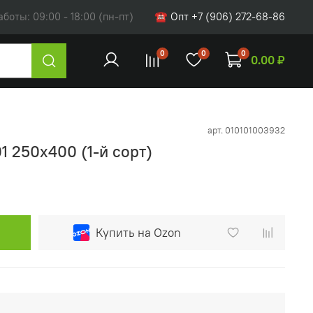
оты: 09:00 - 18:00 (пн-пт)
☎ Опт +7 (906) 272-68-86
0
0
0
0.00 ₽
арт.
010101003932
1 250х400 (1-й сорт)
Купить на Ozon