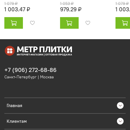
1 079 ₽
1 053 ₽
1 079 ₽
1 003.47 ₽
979.29 ₽
1 003
+7 (906) 272-68-86
Санкт-Петербург | Москва
Главная
Клиентам