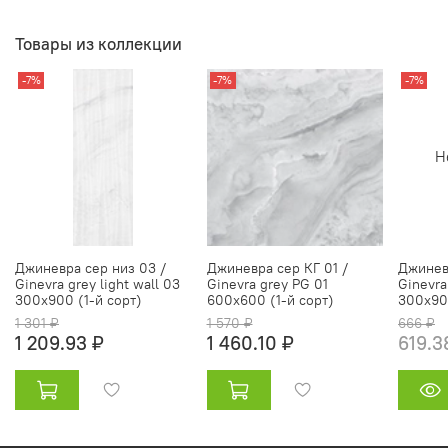
Товары из коллекции
-7%
-7%
-7%
Н
Джиневра сер низ 03 /
Джиневра сер КГ 01 /
Джиневр
Ginevra grey light wall 03
Ginevra grey PG 01
Ginevra
300х900 (1-й сорт)
600х600 (1-й сорт)
300х900
1 301 ₽
1 570 ₽
666 ₽
1 209.93 ₽
1 460.10 ₽
619.3