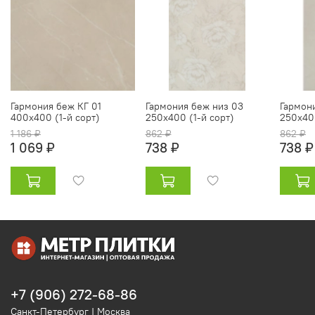
Гармония беж КГ 01
Гармония беж низ 03
Гармон
400х400 (1-й сорт)
250х400 (1-й сорт)
250х400
1 186 ₽
862 ₽
862 ₽
1 069 ₽
738 ₽
738 ₽
+7 (906) 272-68-86
Санкт-Петербург | Москва