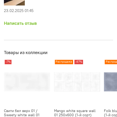
23.02.2025 01:45
Написать отзыв
Товары из коллекции
-7%
Распродажа
-67%
Распро
Свити бел верх 01 /
Mango white square wall
Folk bl
Sweety white wall 01
01 250х600 (1-й сорт)
(1-й со