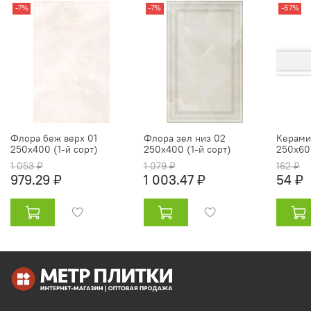
-7%
-7%
-67%
Флора беж верх 01
Флора зел низ 02
Керами
250х400 (1-й сорт)
250х400 (1-й сорт)
250х60 
1 053 ₽
1 079 ₽
162 ₽
979.29 ₽
1 003.47 ₽
54 ₽