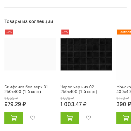
Товары из коллекции
-7%
-7%
Распро
Симфония бел верх 01
Чарли чер низ 02
Моноко
250х400 (1-й сорт)
250х400 (1-й сорт)
400х400
1 053 ₽
1 079 ₽
1 170 ₽
979.29 ₽
1 003.47 ₽
390 