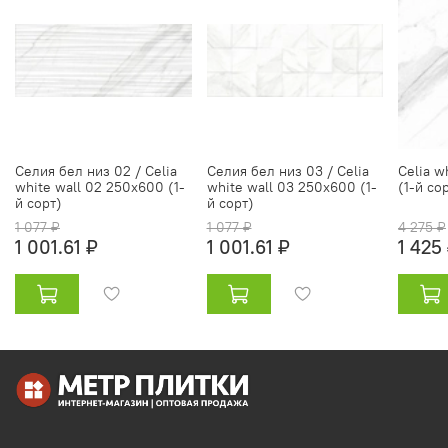
Селия бел низ 02 / Celia
Селия бел низ 03 / Celia
Celia w
white wall 02 250х600 (1-
white wall 03 250х600 (1-
(1-й со
й сорт)
й сорт)
1 077 ₽
1 077 ₽
4 275 ₽
1 001.61 ₽
1 001.61 ₽
1 425