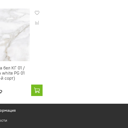
а бел КГ 01 /
 white PG 01
-й сорт)
₽
ормация
ости