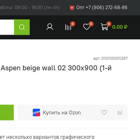
оты: 09:00 - 18:00 (пн-пт)
☎ Опт +7 (906) 272-68-86
0
0
0
0.00 ₽
арт.
010100001297
 Aspen beige wall 02 300х900 (1-й
Купить на Ozon
ет несколько вариантов графического