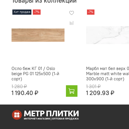
Товары из коллекции
Хит продаж
-7%
-7%
Осло беж КГ 01 / Oslo
Марбл мат бел верх 0
beige PG 01 125х500 (1-й
Marble matt white wal
сорт)
300х900 (1-й сорт)
1 280 ₽
1 301 ₽
1 190.40 ₽
1 209.93 ₽