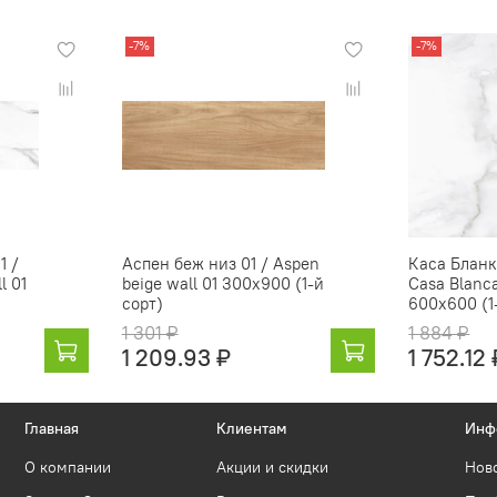
-7%
-7%
1 /
Аспен беж низ 01 / Aspen
Каса Бланк
l 01
beige wall 01 300х900 (1-й
Casa Blanca
сорт)
600х600 (1
1 301 ₽
1 884 ₽
1 209.93 ₽
1 752.12 
Главная
Клиентам
Инф
О компании
Акции и скидки
Нов