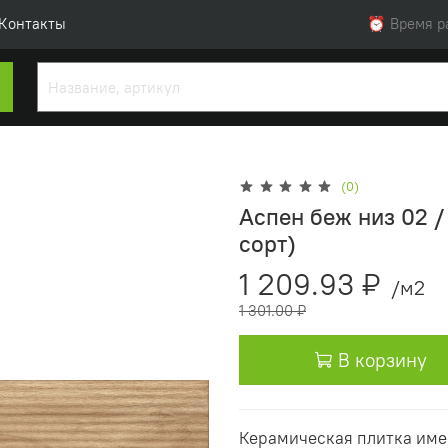
Контакты
⏰ Время раб
(0)
Аспен беж низ 02 /
сорт)
1 209.93 ₽
/м2
1 301.00 ₽
В корзину
Керамическая плитка име