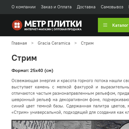
О компании
Заказ и Оплата
Доставка
Самовывоз
Каталог
Главная
Gracia Ceramica
Стрим
Стрим
Формат: 25x40 (см)
Освежающая энергия и красота горного потока нашли св
выступает камень с мелкой фактурой и выразительн
отличаются частым разнонаправленным рельефом, прида
шевронный рельеф на декоративном фоне, подчеркивают 
синий цвет темной базы. Сдержанная палитра цветов, 
«Стрим» универсальной, подходящей для создания как к