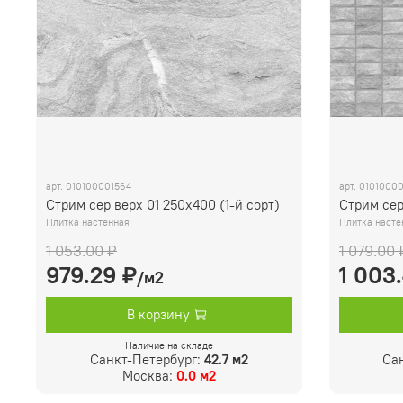
арт.
010100001564
арт.
01010000
Стрим сер верх 01 250х400 (1-й сорт)
Стрим сер
Плитка настенная
Плитка насте
1 053.00 ₽
1 079.00 
979.29 ₽
1 003
/м2
В корзину
Наличие на складе
Санкт-Петербург:
42.7 м2
Са
Москва:
0.0 м2