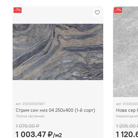
-7%
-7%
арт.
010100001567
арт.
01040000
Стрим син низ 04 250х400 (1-й сорт)
Нова сер 
Плитка настенная
Керамограни
1 079.00 ₽
1 205.00 
1 003.47 ₽
1 120.
/м2