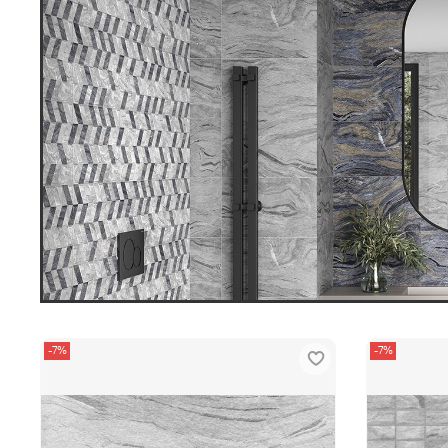
-7%
-7%