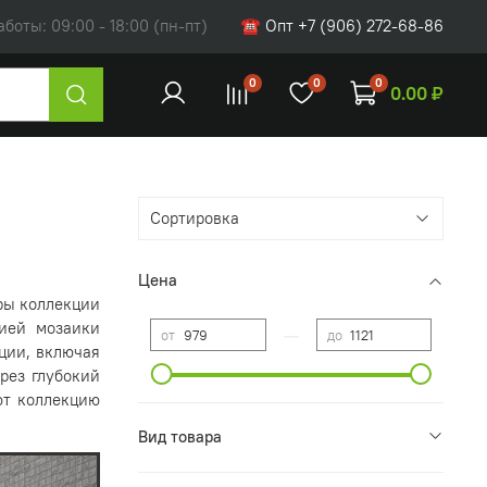
оты: 09:00 - 18:00 (пн-пт)
☎ Опт +7 (906) 272-68-86
0
0
0
0.00 ₽
Цена
ры коллекции
ией мозаики
—
от
до
ции, включая
рез глубокий
ют коллекцию
Вид товара