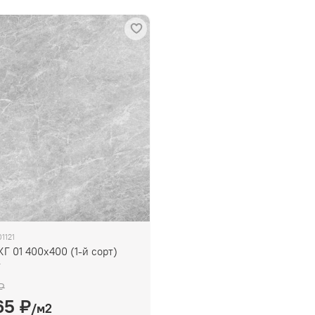
1121
КГ 01 400х400 (1-й сорт)
т
₽
65 ₽
/м2