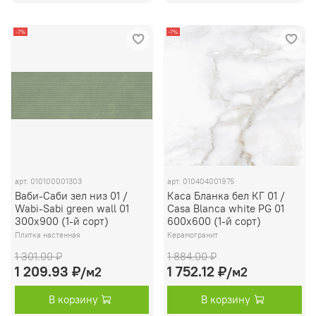
-7%
-7%
арт.
010100001303
арт.
010404001975
Ваби-Саби зел низ 01 /
Каса Бланка бел КГ 01 /
Wabi-Sabi green wall 01
Casa Blanca white PG 01
300х900 (1-й сорт)
600х600 (1-й сорт)
Плитка настенная
Керамогранит
1 301.00 ₽
1 884.00 ₽
1 209.93 ₽
1 752.12 ₽
/м2
/м2
В корзину
В корзину