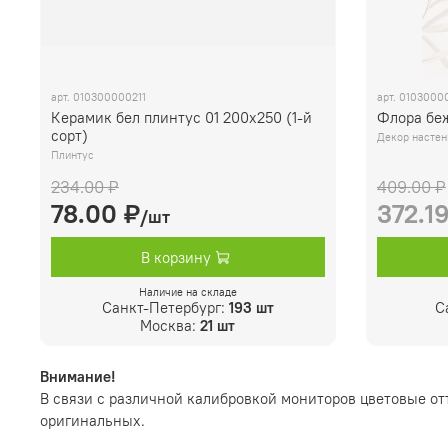
арт.
010300000211
арт.
0103000
Керамик бел плинтус 01 200х250 (1-й
Флора беж
сорт)
Декор насте
Плинтус
234.00 ₽
409.00 ₽
78.00 ₽
372.1
/шт
В корзину
Наличие на складе
Санкт-Петербург:
193 шт
С
Москва:
21 шт
Внимание!
В связи с различной калибровкой мониторов цветовые от
оригинальных.