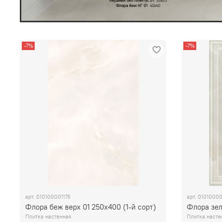
-7%
-7%
арт.
010100001175
арт.
01010000
Флора беж верх 01 250х400 (1-й сорт)
Флора зел
Плитка настенная
Плитка насте