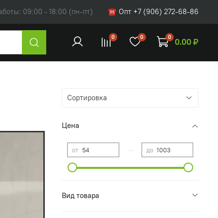
оты: 09:00 - 18:00 (пн-пт)
☎ Опт +7 (906) 272-68-86
0
0
0
0.00 ₽
Цена
—
от
до
Вид товара