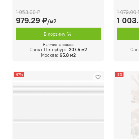
1 053.00 ₽
1 079.00 
979.29 ₽
1 003
/м2
В корзину
Наличие на складе
Санкт-Петербург:
207.5 м2
Сан
Москва:
65.8 м2
-67%
-9%