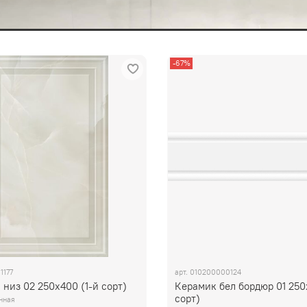
-67%
1177
арт.
010200000124
 низ 02 250х400 (1-й сорт)
Керамик бел бордюр 01 250
сорт)
нная