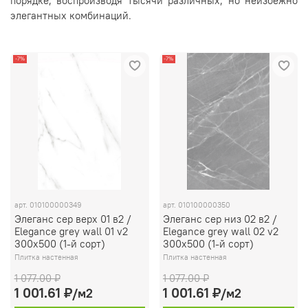
порядке, воспроизводя тысячи различных, но неизбежно
элегантных комбинаций.
-7%
-7%
арт.
010100000349
арт.
010100000350
Элеганс сер верх 01 в2 /
Элеганс сер низ 02 в2 /
Elegance grey wall 01 v2
Elegance grey wall 02 v2
300х500 (1-й сорт)
300х500 (1-й сорт)
Плитка настенная
Плитка настенная
1 077.00 ₽
1 077.00 ₽
1 001.61 ₽
1 001.61 ₽
/м2
/м2