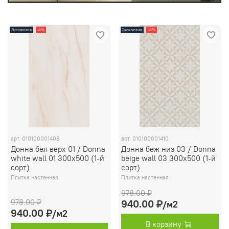
Эксклюзив
-4%
Эксклюзив
-4%
арт.
010100001408
арт.
010100001410
Донна бел верх 01 / Donna
Донна беж низ 03 / Donna
white wall 01 300х500 (1-й
beige wall 03 300х500 (1-й
сорт)
сорт)
Плитка настенная
Плитка настенная
978.00 ₽
978.00 ₽
940.00 ₽
/м2
940.00 ₽
/м2
В корзину