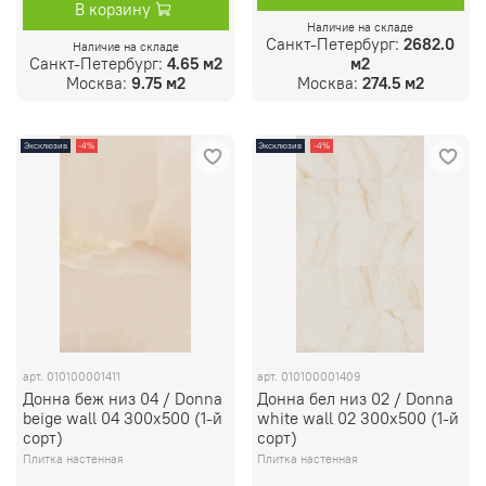
В корзину
Наличие на складе
Санкт-Петербург:
2682.0
Наличие на складе
Санкт-Петербург:
4.65 м2
м2
Москва:
9.75 м2
Москва:
274.5 м2
Эксклюзив
-4%
Эксклюзив
-4%
арт.
010100001411
арт.
010100001409
Донна беж низ 04 / Donna
Донна бел низ 02 / Donna
beige wall 04 300х500 (1-й
white wall 02 300х500 (1-й
сорт)
сорт)
Плитка настенная
Плитка настенная