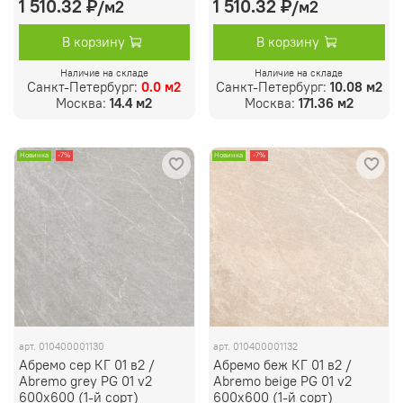
1 510.32 ₽
1 510.32 ₽
/м2
/м2
В корзину
В корзину
Наличие на складе
Наличие на складе
Санкт-Петербург:
0.0 м2
Санкт-Петербург:
10.08 м2
Москва:
14.4 м2
Москва:
171.36 м2
Новинка
-7%
Новинка
-7%
арт.
010400001130
арт.
010400001132
Абремо сер КГ 01 в2 /
Абремо беж КГ 01 в2 /
Abremo grey PG 01 v2
Abremo beige PG 01 v2
600х600 (1-й сорт)
600х600 (1-й сорт)