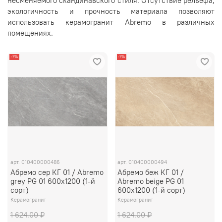
несменяемого скандинавского стиля.
Отсутствие рельефа,
экологичность и прочность материала позволяют
использовать керамогранит Abremo в различных
помещениях.
-7%
-7%
арт.
010400000486
арт.
010400000494
Абремо сер КГ 01 / Abremo
Абремо беж КГ 01 /
grey PG 01 600х1200 (1-й
Abremo beige PG 01
сорт)
600х1200 (1-й сорт)
Керамогранит
Керамогранит
1 624.00 ₽
1 624.00 ₽